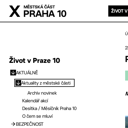
Přejít na hlavní obsah
ŽIVOT V
Ú
2
Život v Praze 10
AKTUÁLNĚ
Přejít na hlavní obsah
Aktuality z městské části
Archiv novinek
M
Kalendář akcí
Desítka / Měsíčník Praha 10
O čem se mluví
BEZPEČNOST