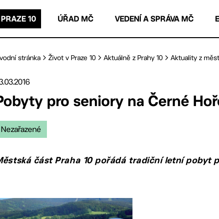
 PRAZE 10
ÚŘAD MČ
VEDENÍ A SPRÁVA MČ
vodní stránka
Život v Praze 10
Aktuálně z Prahy 10
Aktuality z měst
3.03.2016
Pobyty pro seniory na Černé Hoř
Nezařazené
ěstská část Praha 10 pořádá tradiční letní pobyt 