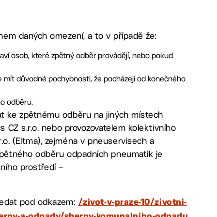
nem daných omezení, a to v případě že:
ví osob, které zpětný odběr provádějí, nebo pokud
ze mít důvodné pochybnosti, že pocházejí od konečného
ho odběru.
t ke zpětnému odběru na jiných místech
 CZ s.r.o. nebo provozovatelem kolektivního
. (Eltma), zejména v pneuservisech a
zpětného odběru odpadních pneumatik je
ního prostředí –
hledat pod odkazem:
/zivot-v-praze-10/zivotni-
berny-a-odpady/sberny-komunalniho-odpadu