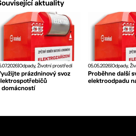
Související aktuality
5.07.2026
|
Odpady, Životní prostředí
05.05.2026
|
Odpady, Živ
Využijte prázdninový svoz
Proběhne další s
elektrospotřebičů
elektroodpadu na
z domácností