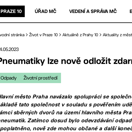
 PRAZE 10
ÚŘAD MČ
VEDENÍ A SPRÁVA MČ
vodní stránka
Život v Praze 10
Aktuálně z Prahy 10
Aktuality z měst
4.05.2023
Pneumatiky lze nově odložit zda
Odpady
Životní prostředí
lavní město Praha navázalo spolupráci se společnos
ákladě tato společnost v souladu s pověřením ud
ámci sběrných dvorů na území hlavního města Pr
pneumatik. Zatímco dosud bylo odevzdávání odpa
poplatněno, nově zde mohou občané a další koneč