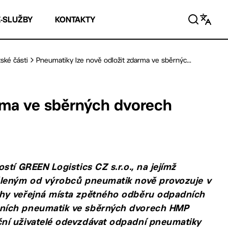
E-SLUŽBY
KONTAKTY
ské části
Pneumatiky lze nově odložit zdarma ve sběrnýc...
rma ve sběrných dvorech
tí GREEN Logistics CZ s.r.o., na jejímž
ěleným od výrobců pneumatik nově provozuje v
ahy veřejná místa zpětného odběru odpadních
dních pneumatik ve sběrných dvorech HMP
ní uživatelé odevzdávat odpadní pneumatiky