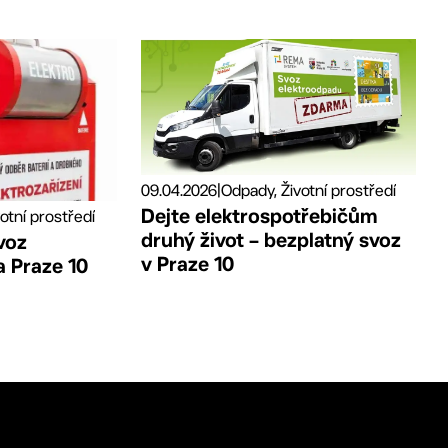
09.04.2026
|
Odpady, Životní prostředí
Dejte elektrospotřebičům
otní prostředí
druhý život – bezplatný svoz
voz
v Praze 10
 Praze 10