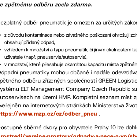
ke zpětnému odběru zcela zdarma.
ezplatný odběr pneumatik je omezen za určitých záko
z důvodu kontaminace nebo závažného poškození ohrožují zdra
obsahují přidaný odpad,
vzhledem k množství a typu pneumatik, či jiným okolnostem l
uživatele (např. pneuservis/autoservis),
v množství, které přesahuje okamžitou kapacitu místa zpětné
dpadní pneumatiky mohou občané i nadále odevzdáva
pětného odběru zřízených společností GREEN Logistics
ystému ELT Management Company Czech Republic s.r.o
utoservisech na území HMP. Kompletní seznam míst 
veřejněn na internetových stránkách Ministerstva život
.
https://www.mzp.cz/cz/odber_pneu
ostupné sběrné dvory pro obyvatele Prahy 10 lze do
prostredi/verejne-prostory/odpady-a-pece-o-vp/s