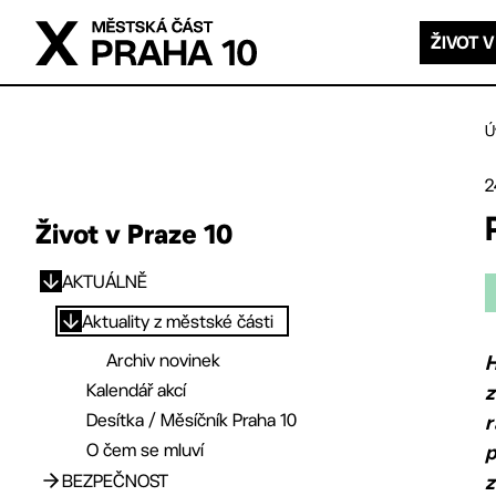
Přejít na hlavní obsah
ŽIVOT V
Ú
2
Život v Praze 10
AKTUÁLNĚ
Přejít na hlavní obsah
Aktuality z městské části
Archiv novinek
H
Kalendář akcí
z
Desítka / Měsíčník Praha 10
r
O čem se mluví
BEZPEČNOST
z