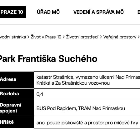
 PRAZE 10
ÚŘAD MČ
VEDENÍ A SPRÁVA MČ
vodní stránka
Život v Praze 10
Životní prostředí
Veřejné prostory
Park Františka Suchého
katastr Strašnice, vymezeno ulicemi Nad Primas
Adresa
Krátká a Za Strašnickou vozovnou
0,4
Rozloha
Dopravní
BUS Pod Rapidem, TRAM Nad Primaskou
spojení
ano, pouze pískoviště a prostor pro míčové hry
Hřiště