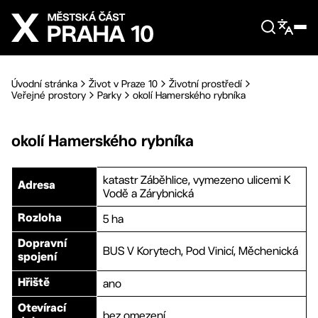
Přejít na hlavní obsah
Úvodní stránka
Život v Praze 10
Životní prostředí
Veřejné prostory
Parky
okolí Hamerského rybníka
okolí Hamerského rybníka
katastr Záběhlice, vymezeno ulicemi K
Adresa
Vodě a Zárybnická
5 ha
Rozloha
Dopravní
BUS V Korytech, Pod Vinicí, Měchenická
spojení
ano
Hřiště
Otevírací
bez omezení