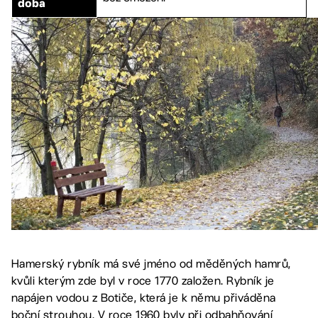
doba
Hamerský rybník má své jméno od měděných hamrů,
kvůli kterým zde byl v roce 1770 založen. Rybník je
napájen vodou z Botiče, která je k němu přiváděna
boční strouhou. V roce 1960 byly při odbahňování