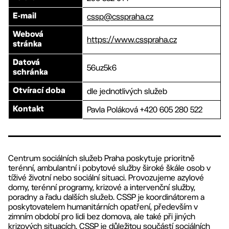
cssp@csspraha.cz
E-mail
Webová
https://www.csspraha.cz
stránka
Datová
56uz5k6
schránka
dle jednotlivých služeb
Otvírací doba
Pavla Poláková +420 605 280 522
Kontakt
Centrum sociálních služeb Praha poskytuje prioritně
terénní, ambulantní i pobytové služby široké škále osob v
tíživé životní nebo sociální situaci. Provozujeme azylové
domy, terénní programy, krizové a intervenční služby,
poradny a řadu dalších služeb. CSSP je koordinátorem a
poskytovatelem humanitárních opatření, především v
zimním období pro lidi bez domova, ale také při jiných
krizových situacích. CSSP je důležitou součástí sociálních