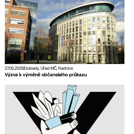
27.05.2025
|
Doklady, Úřad MČ, Radnice
Výzva k výměně občanského průkazu