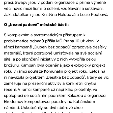
praxi. Swapy jsou v podání organizace o přímé výměně
věcí navíc mezi lidmi, o sdílení, vzdělávání a setkávání.
Zakladatelkami jsou Kristýna Holubová a Lucie Poubová.
O „bezodpadové“ městské části:
S komplexním a systematickým přístupem k
problematice odpadů přišla MČ Praha 10 už vloni. V
rámci kampaně „Duben bez odpadů“ zpracovala desítky
materiálů, které postupně umisťovala na své sociální
sítě, a po skončení iniciativy z nich vytvořila celou
brožuru. Kampaň byla oceněná jako ekologický projekt
roku v rámci soutěže Komunální projekt roku. Letos na
ni navázala projektem „Desítka bez odpadů“, který se víc
zaměřuje na prezenční aktivity a konkrétní chytrá
řešení. V rámci kampaně už například proběhly, ve
spolupráci se sociálním podnikem Kokozou a organizací
Ekodomov kompostovací poradny na Kubánském
náměstí. Uskutečnily se dvě sběrové akce