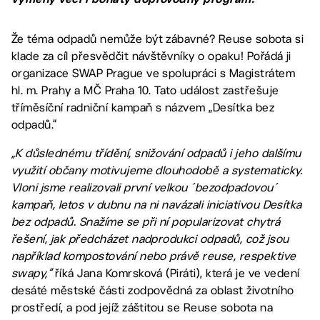
Že téma odpadů nemůže být zábavné? Reuse sobota si
klade za cíl přesvědčit návštěvníky o opaku! Pořádá ji
organizace SWAP Prague ve spolupráci s Magistrátem
hl. m. Prahy a MČ Praha 10. Tato událost zastřešuje
tříměsíční radniční kampaň s názvem „Desítka bez
odpadů.“
„K důslednému třídění, snižování odpadů i jeho dalšímu
využití občany motivujeme dlouhodobě a systematicky.
Vloni jsme realizovali první velkou ´bezodpadovou´
kampaň, letos v dubnu na ni navázali iniciativou Desítka
bez odpadů. Snažíme se při ní popularizovat chytrá
řešení, jak předcházet nadprodukci odpadů, což jsou
například kompostování nebo právě reuse, respektive
swapy,“
říká Jana Komrsková (Piráti), která je ve vedení
desáté městské části zodpovědná za oblast životního
prostředí, a pod jejíž záštitou se Reuse sobota na