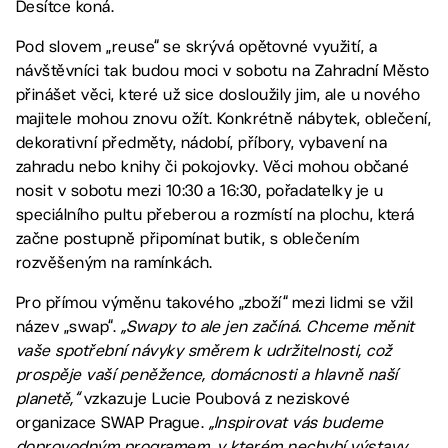
Desítce koná.
Pod slovem „reuse“ se skrývá opětovné využití, a
návštěvníci tak budou moci v sobotu na Zahradní Město
přinášet věci, které už sice dosloužily jim, ale u nového
majitele mohou znovu ožít. Konkrétně nábytek, oblečení,
dekorativní předměty, nádobí, příbory, vybavení na
zahradu nebo knihy či pokojovky. Věci mohou občané
nosit v sobotu mezi 10:30 a 16:30, pořadatelky je u
speciálního pultu přeberou a rozmístí na plochu, která
začne postupně připomínat butik, s oblečením
rozvěšeným na ramínkách.
Pro přímou výměnu takového „zboží“ mezi lidmi se vžil
název „swap“.
„Swapy to ale jen začíná. Chceme měnit
vaše spotřební návyky směrem k udržitelnosti, což
prospěje vaší peněžence, domácnosti a hlavně naší
planetě,“
vzkazuje Lucie Poubová z neziskové
organizace SWAP Prague.
„Inspirovat vás budeme
doprovodným programem, v kterém nechybí výstavy