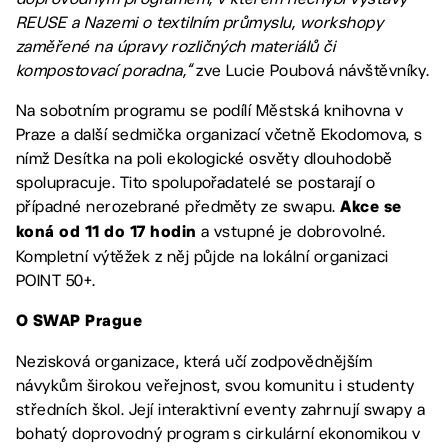
REUSE a Nazemi o textilním průmyslu, workshopy
zaměřené na úpravy rozličných materiálů či
kompostovací poradna,“
zve Lucie Poubová návštěvníky.
Na sobotním programu se podílí Městská knihovna v
Praze a další sedmička organizací včetně Ekodomova, s
nímž Desítka na poli ekologické osvěty dlouhodobě
spolupracuje. Tito spolupořadatelé se postarají o
případné nerozebrané předměty ze swapu.
Akce se
a vstupné je dobrovolné.
koná od 11 do 17 hodin
Kompletní výtěžek z něj půjde na lokální organizaci
POINT 50+.
O SWAP Prague
Nezisková organizace, která učí zodpovědnějším
návykům širokou veřejnost, svou komunitu i studenty
středních škol. Její interaktivní eventy zahrnují swapy a
bohatý doprovodný program s cirkulární ekonomikou v