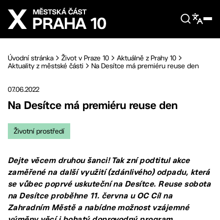
Přejít na hlavní obsah
Úvodní stránka
Život v Praze 10
Aktuálně z Prahy 10
Aktuality z městské části
Na Desítce má premiéru reuse den
07.06.2022
Na Desítce má premiéru reuse den
Životní prostředí
Dejte věcem druhou šanci! Tak zní podtitul akce
zaměřené na další využití (zdánlivého) odpadu, která
se vůbec poprvé uskuteční na Desítce. Reuse sobota
na Desítce proběhne 11. června u OC Cíl na
Zahradním Městě a nabídne možnost vzájemné
výměny věcí i bohatý doprovodný program.