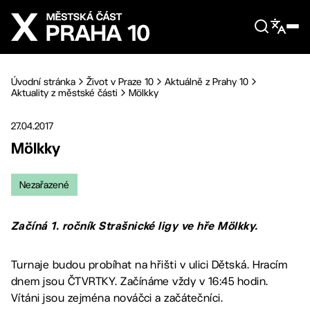
Přejít na hlavní obsah
Úvodní stránka
Život v Praze 10
Aktuálně z Prahy 10
Aktuality z městské části
Mölkky
27.04.2017
Mölkky
Nezařazené
Začíná 1. ročník Strašnické ligy ve hře Mölkky.
Turnaje budou probíhat na hřišti v ulici Dětská. Hracím
dnem jsou ČTVRTKY. Začínáme vždy v 16:45 hodin.
Vítáni jsou zejména nováčci a začátečníci.