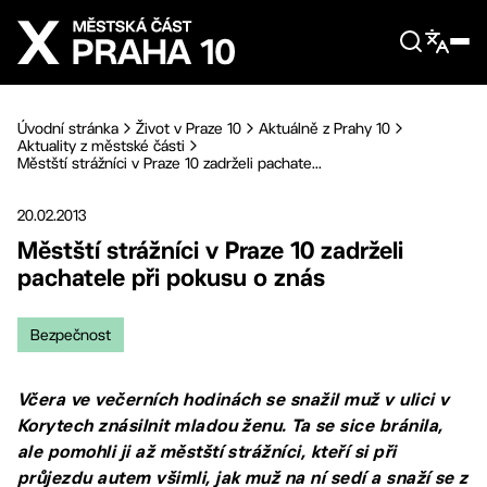
Přejít na hlavní obsah
Úvodní stránka
Život v Praze 10
Aktuálně z Prahy 10
Aktuality z městské části
Městští strážníci v Praze 10 zadrželi pachate...
20.02.2013
Městští strážníci v Praze 10 zadrželi
pachatele při pokusu o znás
Bezpečnost
Včera ve večerních hodinách se snažil muž v ulici v
Korytech znásilnit mladou ženu. Ta se sice bránila,
ale pomohli ji až městští strážníci, kteří si při
průjezdu autem všimli, jak muž na ní sedí a snaží se z