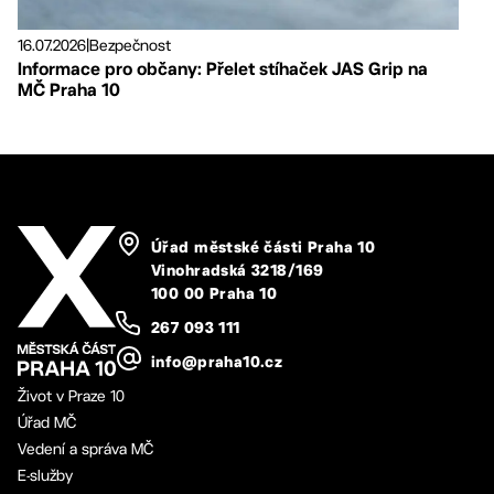
16.07.2026
|
Bezpečnost
Informace pro občany: Přelet stíhaček JAS Grip na
MČ Praha 10
Úřad městské části Praha 10
Vinohradská 3218/169
100 00 Praha 10
267 093 111
info@praha10.cz
Život v Praze 10
Úřad MČ
Vedení a správa MČ
E-služby