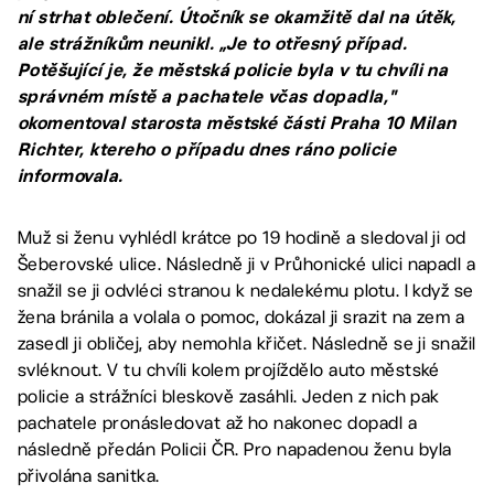
ní strhat oblečení. Útočník se okamžitě dal na útěk,
ale strážníkům neunikl. „Je to otřesný případ.
Potěšující je, že městská policie byla v tu chvíli na
správném místě a pachatele včas dopadla,"
okomentoval starosta městské části Praha 10 Milan
Richter, ktereho o případu dnes ráno policie
informovala.
Muž si ženu vyhlédl krátce po 19 hodině a sledoval ji od
Šeberovské ulice. Následně ji v Průhonické ulici napadl a
snažil se ji odvléci stranou k nedalekému plotu. I když se
žena bránila a volala o pomoc, dokázal ji srazit na zem a
zasedl ji obličej, aby nemohla křičet. Následně se ji snažil
svléknout. V tu chvíli kolem projíždělo auto městské
policie a strážníci bleskově zasáhli. Jeden z nich pak
pachatele pronásledovat až ho nakonec dopadl a
následně předán Policii ČR. Pro napadenou ženu byla
přivolána sanitka.