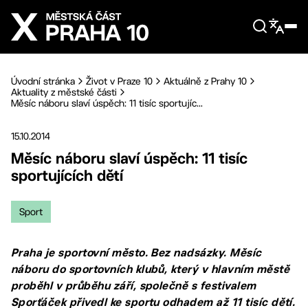
Přejít na hlavní obsah
Úvodní stránka
Život v Praze 10
Aktuálně z Prahy 10
Aktuality z městské části
Měsíc náboru slaví úspěch: 11 tisíc sportujíc...
15.10.2014
Měsíc náboru slaví úspěch: 11 tisíc
sportujících dětí
Sport
Praha je sportovní město. Bez nadsázky. Měsíc
náboru do sportovních klubů, který v hlavním městě
proběhl v průběhu září, společně s festivalem
Sporťáček přivedl ke sportu odhadem až 11 tisíc dětí.