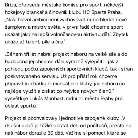
Bříza, předseda městské komise pro sport, někdejší
hokejový brankář a činovník klubu HC Sparta Praha.
„Naší hlavní ambicí není vychovávat nebo hledat nové
šampiony a mistry světa, v první řadě chceme sport
ukázat jako nejlepší volnočasovou aktivitu dětí. Zbytek
ukáže až talent, píle a čas.“
„Během tří let nabral projekt náborů na velké síle a do
budoucna jej chceme dále výrazně vylepšit – jak z
pohledu počtu zapojených sportovních klubů, tak i stran
poskytovaného servisu. Už pro příští rok chceme
připravit kuchařku či manuál pro kluby, jak náboru co
nejlépe využít a získat co nejvíce nových členů,“
vysvětluje Lukáš Manhart, radní hl. města Prahy pro
oblast sportu.
Projekt si pochvalovaly i jednotlivé zapojené kluby. „V
dnešní době je těžké dostat děti od počítačů, přesto na
náš nábor dorazilo 30 dětí. Vážíme si pomoci, které se