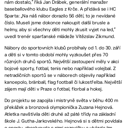
nám dostalo,“ říká Jan Drábek, generální manažer
baseballového klubu Eagles z Krče. A přidává se i HC
Sparta: „Na náš nábor dorazilo 56 dětí, to je nevídané
číslo. Museli jsme dokonce nakoupit další brusle a
helmy, aby si všechny děti mohly zkusit vyjet na led,“
uvedl trenér sparťanské mládeže Vítězslav Zikmund.
Nábory do sportovních klubů probíhaly od 1. do 30. září
a děti si v tomto období mohly vyzkoušet přes 70
různých druhů sportů. Největší zastoupení měly v akci
bojové sporty, fotbal, tenis nebo například volejbal. Z
netradičních sportů se v náborech objevily například
kanoepolo, bränball, flag football či lukostřelba. Největší
zájem mají děti v Praze o fotbal, florbal a hokej.
Do projektu se zapojila i mistryně světa v běhu 400 m
překážek a bronzová olympionička Zuzana Hejnová.
Atletka navštívila děti druhé až páté třídy na základní
škole J. Gutha-Jarkovského. Hejnová si s dětmi povídala
o sportu, absolvovala s nimi rozcvičku a ukázala jim