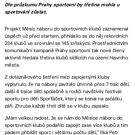
Dle průzkumu Prahy sportovní by třetina mohla u
sportování zůstat.
Projekt Měsíc náboru do sportovních klubů zaznamenal
úspěch už před startem, přihlásilo se do něj rekordních
234 klubů ve srovnání se 145 loňskými. Prostřednictvím
komunikační kampaně Prahy sportovní tak nové členy
aktivně hledala třetina klubů sídlících na území hlavního
města.
Z dotazníkového šetření mezi zapojenými kluby
vyplynulo, že na nábory zavítalo úhrnně přes 7 tisíc dětí,
další 4 tisíce dětí společně s rodiči navštívily festival
sportu pro děti Sporťáček, který se konal na začátku
září. Zhruba každé třetí dítě se v klubu zapsalo.
„Mám velkou radost, že se nám do Měsíce náboru do
sportovních klubů podařilo zapojit zase více klubů a tím
pádem přiblížit sport i většímu počtu dětí,“ říká Petr