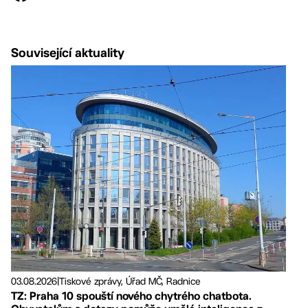
Související aktuality
03.08.2026
|
Tiskové zprávy, Úřad MČ, Radnice
TZ: Praha 10 spouští nového chytrého chatbota.