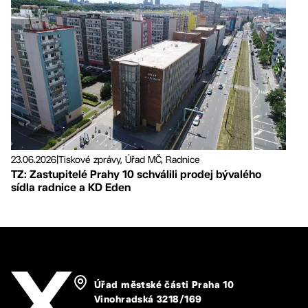
23.06.2026
|
Tiskové zprávy, Úřad MČ, Radnice
TZ: Zastupitelé Prahy 10 schválili prodej bývalého
sídla radnice a KD Eden
Úřad městské části Praha 10
Vinohradská 3218/169