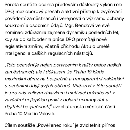
Porota soutěže ocenila především důsledný výkon role
DPO, mezioborový přesah a aktivní přístup k zvyšování
povědomí zaměstnanců i veřejnosti o významu ochrany
soukromí a osobních údajů. Mgr. Bendová ve své
nominaci zdůraznila zejména dynamiku posledních let,
kdy se do každodenní práce DPO promítají nové
legislativní změny, včetně příchodu Aktu o umělé
inteligenci a dalších regulačních nástrojů.
„
Toto ocenění je nejen potvrzením kvality práce našich
zaměstnanců, ale i důkazem, že Praha 10 klade
maximální důraz na bezpečné a transparentní nakládání
s osobními údaji svých občanů. Vítězství v této soutěži
je pro nás velkým závazkem i motivací pokračovat v
zavádění nejlepších praxí v oblasti ochrany dat a
digitální bezpečnosti
,“ uvedl starosta městské části
Praha 10 Martin Valovič.
Cílem soutěže „Pověřenec roku“ je zviditelnit přínos