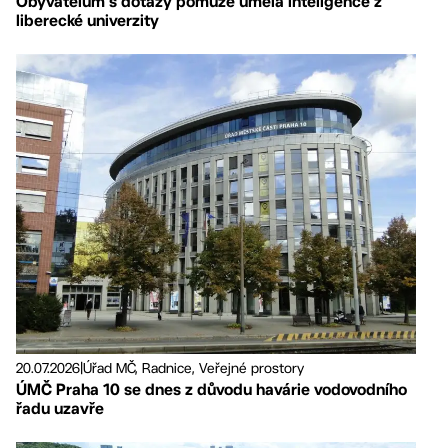
Obyvatelům s dotazy pomůže umělá inteligence z
liberecké univerzity
20.07.2026
|
Úřad MČ, Radnice, Veřejné prostory
ÚMČ Praha 10 se dnes z důvodu havárie vodovodního
řadu uzavře