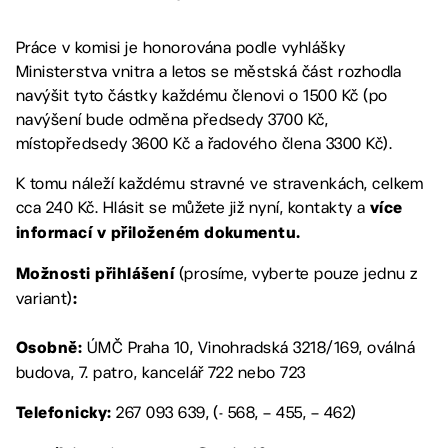
Práce v komisi je honorována podle vyhlášky
Ministerstva vnitra a letos se městská část rozhodla
navýšit tyto částky každému členovi o 1500 Kč (po
navýšení bude odměna předsedy 3700 Kč,
místopředsedy 3600 Kč a řadového člena 3300 Kč).
K tomu náleží každému stravné ve stravenkách, celkem
cca 240 Kč. Hlásit se můžete již nyní, kontakty a
více
informací v přiloženém dokumentu.
(prosíme, vyberte pouze jednu z
Možnosti přihlášení
variant)
:
ÚMČ Praha 10, Vinohradská 3218/169, oválná
Osobně:
budova, 7. patro, kancelář 722 nebo 723
267 093 639, (- 568, – 455, – 462)
Telefonicky: