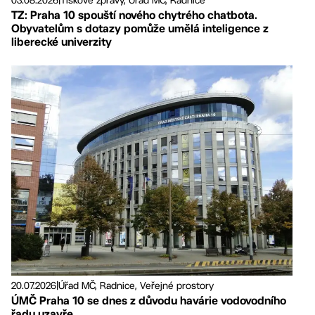
03.08.2026
|
Tiskové zprávy, Úřad MČ, Radnice
TZ: Praha 10 spouští nového chytrého chatbota.
Obyvatelům s dotazy pomůže umělá inteligence z
liberecké univerzity
20.07.2026
|
Úřad MČ, Radnice, Veřejné prostory
ÚMČ Praha 10 se dnes z důvodu havárie vodovodního
řadu uzavře