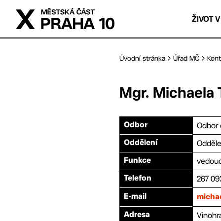
Přejít na hlavní obsah
ŽIVOT V
Úvodní stránka
Úřad MČ
Kont
Mgr.
Michaela
Odbor 
Odbor
Odděle
Oddělení
vedouc
Funkce
267 09
Telefon
E-mail
micha
Vinohr
Adresa