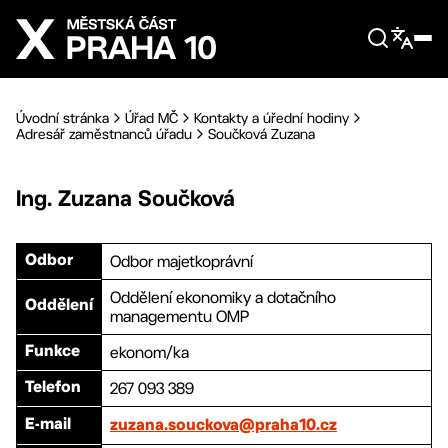
Přejít na hlavní obsah
Úvodní stránka
Úřad MČ
Kontakty a úřední hodiny
Adresář zaměstnanců úřadu
Součková Zuzana
Ing.
Zuzana
Součková
Odbor majetkoprávní
Odbor
Oddělení ekonomiky a dotačního
Oddělení
managementu OMP
ekonom/ka
Funkce
267 093 389
Telefon
E-mail
zuzana.souckova@praha10.cz