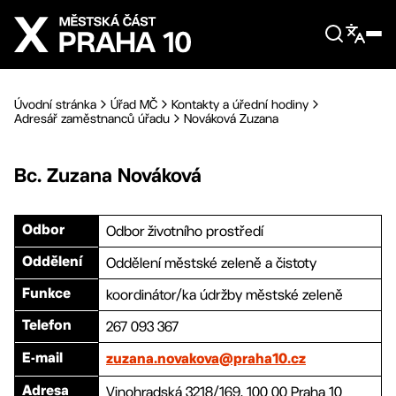
Přejít na hlavní obsah
Úvodní stránka
Úřad MČ
Kontakty a úřední hodiny
Adresář zaměstnanců úřadu
Nováková Zuzana
Bc.
Zuzana
Nováková
Odbor životního prostředí
Odbor
Oddělení městské zeleně a čistoty
Oddělení
koordinátor/ka údržby městské zeleně
Funkce
267 093 367
Telefon
E-mail
zuzana.novakova@praha10.cz
Vinohradská 3218/169, 100 00 Praha 10
Adresa