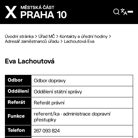
Přejít na hlavní obsah
Úvodní stránka
Úřad MČ
Kontakty a úřední hodiny
Adresář zaměstnanců úřadu
Lachoutová Eva
Eva
Lachoutová
Odbor dopravy
Odbor
Oddělení státní správy
Oddělení
Referát právní
Referát
referent/ka - administrace dopravní
Funkce
přestupky
267 093 824
Telefon