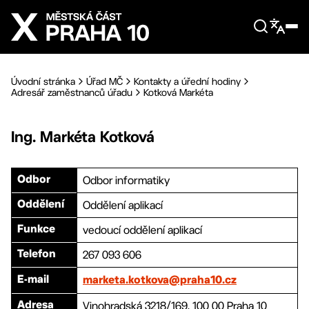
Přejít na hlavní obsah
Úvodní stránka
Úřad MČ
Kontakty a úřední hodiny
Adresář zaměstnanců úřadu
Kotková Markéta
Ing.
Markéta
Kotková
Odbor informatiky
Odbor
Oddělení aplikací
Oddělení
vedoucí oddělení aplikací
Funkce
267 093 606
Telefon
E-mail
marketa.kotkova@praha10.cz
Vinohradská 3218/169, 100 00 Praha 10
Adresa