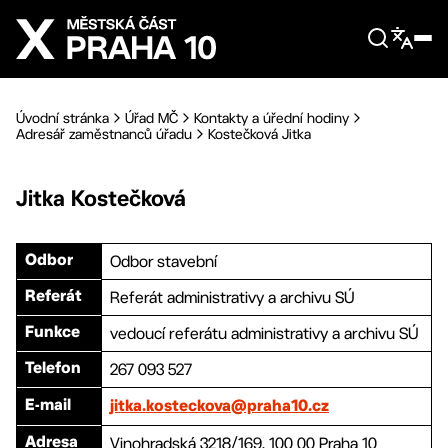
Přejít na hlavní obsah
Úvodní stránka
Úřad MČ
Kontakty a úřední hodiny
Adresář zaměstnanců úřadu
Kostečková Jitka
Jitka
Kostečková
Odbor stavební
Odbor
Referát administrativy a archivu SÚ
Referát
vedoucí referátu administrativy a archivu SÚ
Funkce
267 093 527
Telefon
E-mail
jitka.kosteckova@praha10.cz
Vinohradská 3218/169, 100 00 Praha 10
Adresa