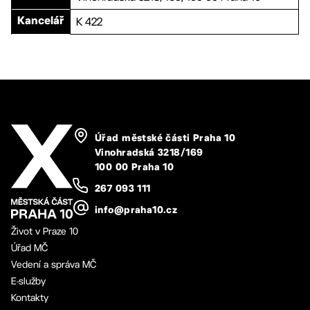
K 422
Kancelář
Úřad městské části Praha 10
Vinohradská 3218/169
100 00 Praha 10
267 093 111
info@praha10.cz
Život v Praze 10
Úřad MČ
Vedení a správa MČ
E-služby
Kontakty