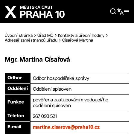
Přejít na hlavní obsah
Úvodní stránka
Úřad MČ
Kontakty a úřední hodiny
Adresář zaměstnanců úřadu
Císařová Martina
Mgr.
Martina
Císařová
Odbor hospodářské správy
Odbor
Oddělení spisoven
Oddělení
pověřena zastupováním vedoucí/ho
Funkce
oddělení spisoven
267 093 521
Telefon
E-mail
martina.cisarova@praha10.cz