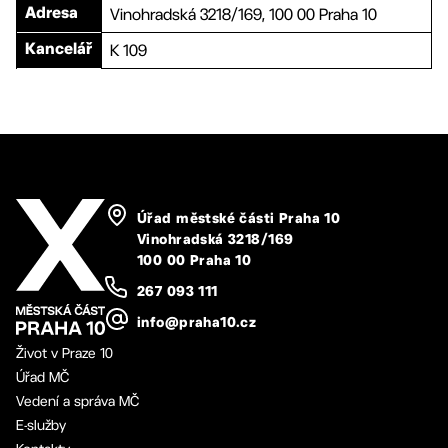
Vinohradská 3218/169, 100 00 Praha 10
Adresa
K 109
Kancelář
Úřad městské části Praha 10
Vinohradská 3218/169
100 00 Praha 10
267 093 111
info@praha10.cz
Život v Praze 10
Úřad MČ
Vedení a správa MČ
E-služby