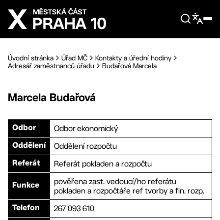
Přejít na hlavní obsah
Úvodní stránka
Úřad MČ
Kontakty a úřední hodiny
Adresář zaměstnanců úřadu
Budařová Marcela
Marcela
Budařová
Odbor ekonomický
Odbor
Oddělení rozpočtu
Oddělení
Referát pokladen a rozpočtu
Referát
pověřena zast. vedoucí/ho referátu
Funkce
pokladen a rozpočtáře ref tvorby a fin. rozp.
267 093 610
Telefon