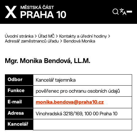
Přejít na hlavní obsah
Úvodní stránka
Úřad MČ
Kontakty a úřední hodiny
Adresář zaměstnanců úřadu
Bendová Monika
Mgr.
Monika
Bendová
,
LL.M.
Kancelář tajemníka
Odbor
pověřenec pro ochranu osobních údajů
Funkce
E-mail
monika.bendova@praha10.cz
Vinohradská 3218/169, 100 00 Praha 10
Adresa
Kancelář