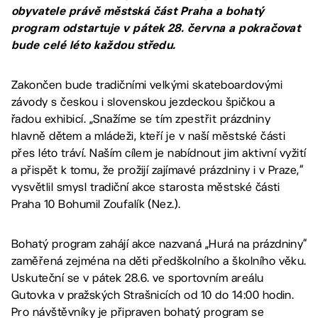
obyvatele právě městská část Praha a bohatý
program odstartuje v pátek 28. června a pokračovat
bude celé léto každou středu.
Zakončen bude tradičními velkými skateboardovými
závody s českou i slovenskou jezdeckou špičkou a
řadou exhibicí. „Snažíme se tím zpestřit prázdniny
hlavně dětem a mládeži, kteří je v naší městské části
přes léto tráví. Naším cílem je nabídnout jim aktivní vyžití
a přispět k tomu, že prožijí zajímavé prázdniny i v Praze,“
vysvětlil smysl tradiční akce starosta městské části
Praha 10 Bohumil Zoufalík (Nez.).
Bohatý program zahájí akce nazvaná „Hurá na prázdniny“
zaměřená zejména na děti předškolního a školního věku.
Uskuteční se v pátek 28.6. ve sportovním areálu
Gutovka v pražských Strašnicích od 10 do 14:00 hodin.
Pro návštěvníky je připraven bohatý program se