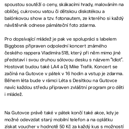
spoustou soutěží o ceny, skákacími hrady, malováním na
obličej, cukrovou vatou či dětskou diskotékou a
balónkovou show a tzv. fotonautem, ze kterého si každý
návštěvník odnese pámáteční foto zdarma.
Pro dopsívající mládež je pak ve spolupráci s labelem
Biggboss připraven odpolední koncert známého
českého rappera Vladimíra 518, který při něm mimo jiné
představí i svou druhou sólovou desku s názvem “Idiot”.
Hostovat budou také LA4 a Dj Mike Trafik. Koncert se
začíná na Gutovce v pátek v 16 hodin a vstup je zdarma.
Během léta bude v rámci Léta s Desítkou na Gutovce
navíc každou středu připraven zvláštní program pro děti
i mládež.
Na Gutovce právě také v pátek končí také akce, kdy je
možné odevzdat starý mobilní telefon a na oplátku
získat voucher v hodnotě 50 Kč za každý kus s možností