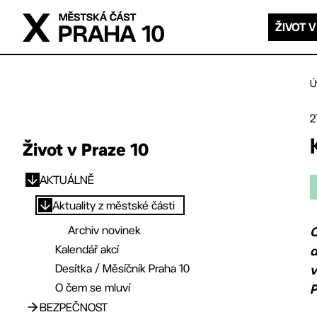
Přejít na hlavní obsah
ŽIVOT V
Ú
2
Život v Praze 10
AKTUÁLNĚ
Přejít na hlavní obsah
Aktuality z městské části
Archiv novinek
O
Kalendář akcí
d
Desítka / Měsíčník Praha 10
v
O čem se mluví
P
BEZPEČNOST