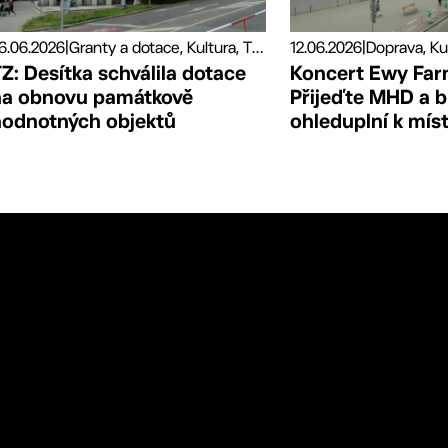
6.06.2026
|
Granty a dotace, Kultura, Tiskové zprávy
12.06.2026
|
Doprava, Ku
Z: Desítka schválila dotace
Koncert Ewy Far
na obnovu památkově
Přijeďte MHD a 
hodnotných objektů
ohleduplní k mís