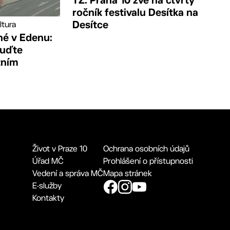
ročník festivalu Desítka na
Desítce
ltura
né v Edenu:
buďte
tním
Život v Praze 10
Ochrana osobních údajů
Úřad MČ
Prohlášení o přístupnosti
Vedení a správa MČ
Mapa stránek
E-služby
Kontakty