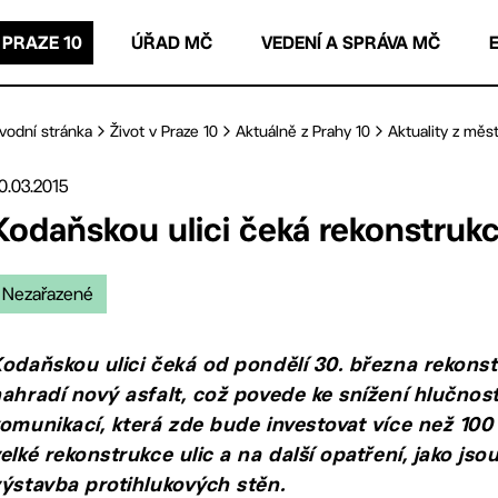
 PRAZE 10
ÚŘAD MČ
VEDENÍ A SPRÁVA MČ
vodní stránka
Život v Praze 10
Aktuálně z Prahy 10
Aktuality z měst
0.03.2015
Kodaňskou ulici čeká rekonstrukc
Nezařazené
odaňskou ulici čeká od pondělí 30. března rekonstr
ahradí nový asfalt, což povede ke snížení hlučnos
omunikací, která zde bude investovat více než 100
elké rekonstrukce ulic a na další opatření, jako j
ýstavba protihlukových stěn.