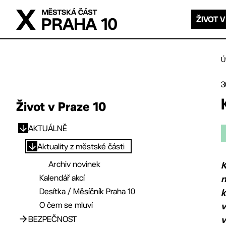
Přejít na hlavní obsah
ŽIVOT V
Ú
3
Život v Praze 10
AKTUÁLNĚ
Přejít na hlavní obsah
Aktuality z městské části
Archiv novinek
K
Kalendář akcí
n
Desítka / Měsíčník Praha 10
k
O čem se mluví
v
BEZPEČNOST
v