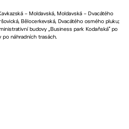
 (Kavkazská – Moldavská, Moldavská – Dvacátého
Vršovická, Bělocerkevská, Dvacátého osmého pluku;
dministrativní budovy „Business park Kodaňská“ po
y po náhradních trasách.