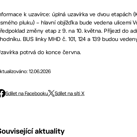
nformace k uzavírce: úplná uzavírka ve dvou etapách
smého pluku) – hlavní objížďka bude vedena ulicemi 
ředpoklad změny etap z 9. na 10. května. Příjezd do a
hodníku. BUS linky MHD č. 101, 124 a 139 budou veden
zavírka potrvá do konce června.
ktualizováno: 12.06.2026
Sdílet na Facebooku
Sdílet na síti X
Související aktuality