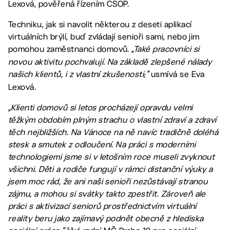
Lexová, pověřená řízením CSOP.
Techniku, jak si navolit některou z deseti aplikací
virtuálních brýlí, buď zvládají senioři sami, nebo jim
pomohou zaměstnanci domovů.
„Také pracovníci si
novou aktivitu pochvalují. Na základě zlepšené nálady
našich klientů, i z vlastní zkušenosti
,
“
usmívá se Eva
Lexová.
„Klienti domovů si letos procházejí opravdu velmi
těžkým obdobím plným strachu o vlastní zdraví a zdraví
těch nejbližších. Na Vánoce na ně navíc tradičně doléhá
stesk a smutek z odloučení. Na práci s moderními
technologiemi jsme si v letošním roce museli zvyknout
všichni. Děti a rodiče fungují v rámci distanční výuky a
jsem moc rád, že ani naši senioři nezůstávají stranou
zájmu, a mohou si svátky takto zpestřit. Zároveň ale
práci s aktivizací seniorů prostřednictvím virtuální
reality beru jako zajímavý podnět obecně z hlediska