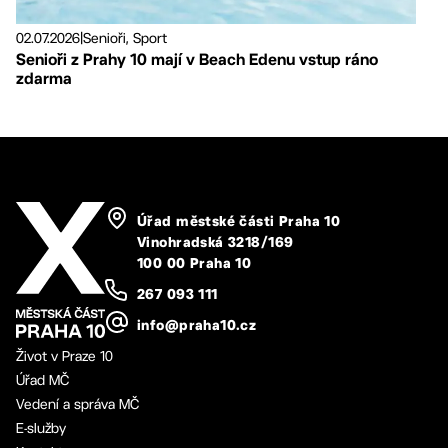
02.07.2026
|
Senioři, Sport
Senioři z Prahy 10 mají v Beach Edenu vstup ráno
zdarma
Úřad městské části Praha 10
Vinohradská 3218/169
100 00 Praha 10
267 093 111
info@praha10.cz
Život v Praze 10
Úřad MČ
Vedení a správa MČ
E-služby