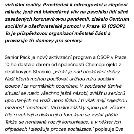
virtuální reality. Prostředek k odreagování a zlepšení
nálady, jenž má blahodárný vliv na psychiku lidí silně
zasažených koronavirovou pandemií, získalo Centrum
sociální a ošetřovatelské pomoci v Praze 10 (CSOP).
To je příspěvkovou organizací městské části a
provozuje tři domovy pro seniory.
Senior Pack je nový aktivizační program a CSOP v Praze
10 ho dostalo darem od společnosti Chemoprojekt z
desítkových Strašnic.
„Efekt je nad očekávání dobrý.
Naši klienti mohou pociťovat určitou míru sociální
izolace i za normálních podmínek. V současné tísnivé
situaci se navíc všechno ještě násobí, zvlášť u seniorů
upoutaných na vozík nebo lůžko. I ti však mají najednou
možnost ´cestovat´. Virtuální zážitky spolu pak všichni
čile rozebírají a diskutují o tom, kam se vydat příště.
Takže se nenásilně rozvíjí komunikace, a v některých
případech i zlepšuje proces socializace,“
popisuje Eva