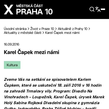
Přejít na hlavní obsah
Úvodní stránka
Život v Praze 10
Aktuálně z Prahy 10
Aktuality z městské části
Karel Čapek mezi námi
16.09.2016
Karel Čapek mezi námi
Kultura
Zveme Vás na setkání se spisovatelem Karlem
Čapkem, které se uskuteční 18. září 2016 v 16 hodin
na zahradě Trmalovy vily. Program: Divadlo Na
Vinohradech – Loupežník, Karel Čapek, úryvek Marek
Holý Sabina Rojková Divadelní skupina z gymnázia
Gutha-Jarkovského, Praha Zářivé hlubiny – bratři