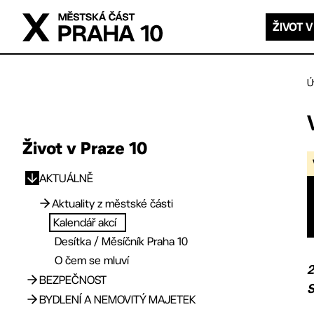
Přejít na hlavní obsah
ŽIVOT V
Ú
Život v Praze 10
AKTUÁLNĚ
Přejít na hlavní obsah
Aktuality z městské části
Kalendář akcí
Archiv novinek
Desítka / Měsíčník Praha 10
O čem se mluví
2
BEZPEČNOST
S
BYDLENÍ A NEMOVITÝ MAJETEK
Aktuality