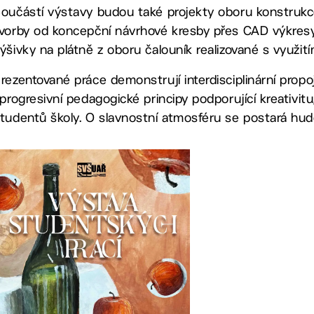
oučástí výstavy budou také projekty oboru konstrukce 
vorby od koncepční návrhové kresby přes CAD výkres
ýšivky na plátně z oboru čalouník realizované s využi
rezentované práce demonstrují interdisciplinární prop
 progresivní pedagogické principy podporující kreativi
tudentů školy. O slavnostní atmosféru se postará hud