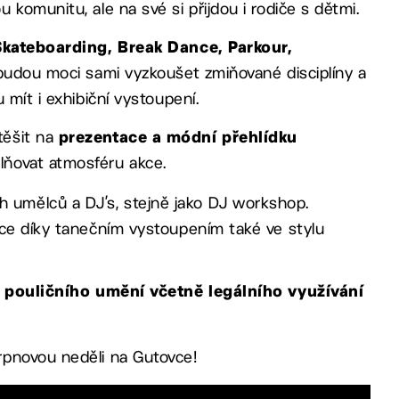
komunitu, ale na své si přijdou i rodiče s dětmi.
kateboarding, Break Dance, Parkour,
 budou moci sami vyzkoušet zmiňované disciplíny a
 mít i exhibiční vystoupení.
těšit na
prezentace a módní přehlídku
plňovat atmosféru akce.
 umělců a DJ’s, stejně jako DJ workshop.
nce díky tanečním vystoupením také ve stylu
 a pouličního umění včetně legálního využívání
srpnovou neděli na Gutovce!