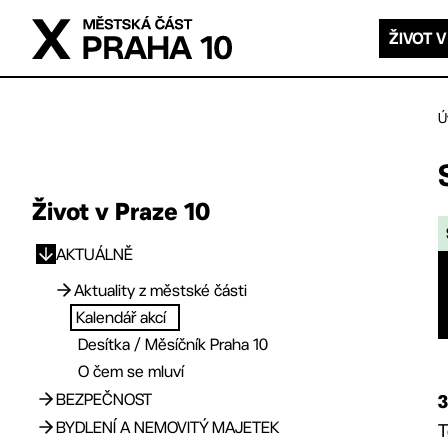
Přejít na hlavní obsah
ŽIVOT V
Ú
Život v Praze 10
AKTUÁLNĚ
Přejít na hlavní obsah
Aktuality z městské části
Kalendář akcí
Archiv novinek
Desítka / Měsíčník Praha 10
O čem se mluví
BEZPEČNOST
3
BYDLENÍ A NEMOVITÝ MAJETEK
T
Aktuality