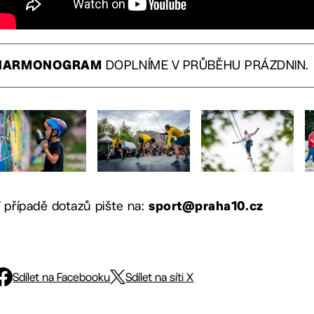
DOPLNÍME V PRŮBĚHU PRÁZDNIN.
HARMONOGRAM
 případě dotazů pište na:
sport@praha10.cz
Sdílet na Facebooku
Sdílet na síti X