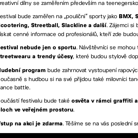
reativní dílny se zaměřením především na teenegerskou 
estival bude zaměřen na „pouliční“ sporty jako
BMX, S
. Zájemci si
cootering, Streetball, Slackline a další
ískat cenné informace od profesionálů, kteří zde budou
. Návštěvníci se mohou 
estival nebude jen o sportu
, které budou stylově do
treetwearu a trendy účesy
bude zahrnovat vystoupení rapových
Hudební program
oučasně s hudbou si na své přijdou také milovníci ta
ance battle.
oučástí festivalu bude také
osvěta v rámci graffiti
.
loch ve veřejném prostoru
. Těšíme se na vás poslední 
stup na akci je zdarma