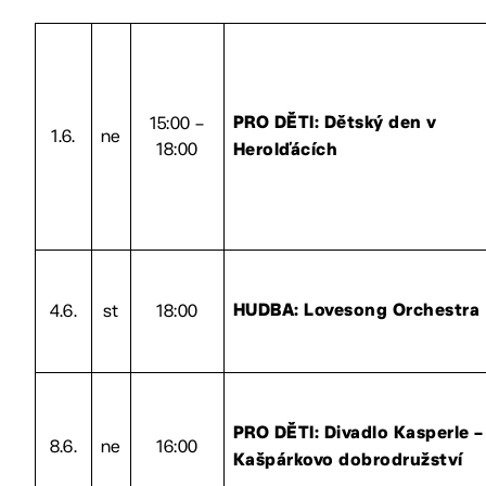
15:00 –
PRO DĚTI: Dětský den v
1.6.
ne
18:00
Herolďácích
4.6.
st
18:00
HUDBA: Lovesong Orchestra
PRO DĚTI: Divadlo Kasperle –
8.6.
ne
16:00
Kašpárkovo dobrodružství