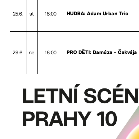
25.6.
st
18:00
HUDBA: Adam Urban Trio
29.6.
ne
16:00
PRO DĚTI: Damúza – Čakvája