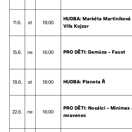
HUDBA: Markéta Martiníková
11.6.
st
18:00
Víťa Kojzar
15.6.
ne
16:00
PRO DĚTI: Damúza – Faust
18.6.
st
18:00
HUDBA: Planeta Ř
PRO DĚTI: Nosálci – Minimax 
22.6.
ne
16:00
mravenec