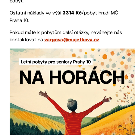
pobyt.
Ostatní náklady ve výši
/pobyt hradí MČ
3
314 K
č
Praha 10.
Pokud máte k pobytům další otázky, neváhejte nás
kontaktovat na
vargova@majetkova.cz