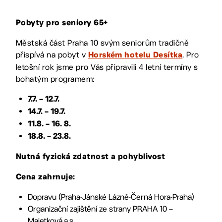
Pobyty pro seniory 65+
Městská část Praha 10 svým seniorům tradičně
přispívá na pobyt v
. Pro
Horském hotelu Desítka
letošní rok jsme pro Vás připravili 4 letní termíny s
bohatým programem:
7.7. – 12.7.
14.7. – 19.7.
11.8. – 16. 8.
18.8. – 23.8.
Nutná fyzická zdatnost a pohyblivost
Cena zahrnuje:
Dopravu (Praha-Jánské Lázně-Černá Hora-Praha)
Organizační zajištění ze strany PRAHA 10 –
Majetková,a.s.