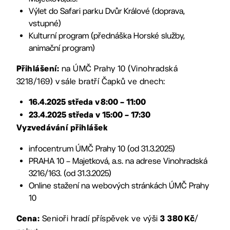
Výlet do Safari parku Dvůr Králové (doprava,
vstupné)
Kulturní program (přednáška Horské služby,
animační program)
na ÚMČ Prahy 10 (Vinohradská
Přihlášení:
3218/169) v sále bratří Čapků ve dnech:
16.4.2025 středa v
8:00
– 11:00
23.4.2025 středa v 15:00 – 17:30
Vyzvedávání přihlášek
infocentrum ÚMČ Prahy 10 (od 31.3.2025)
PRAHA 10 – Majetková, a.s. na adrese Vinohradská
3216/163. (od 31.3.2025)
Online stažení na webových stránkách ÚMČ Prahy
10
Senioři hradí příspěvek ve výši
/
Cena:
3 380
Kč