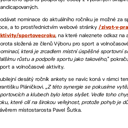
andicapovaných.
odávat nominace do aktuálního ročníku je možné za 
oce, a to prostřednictvím webové stránky
/zivot-v-pr
, na které naleznete odkaz na a
ktivity/sportovecroku
orota složená ze členů Výboru pro sport a volnočasové 
ominací, která je zrcadlem místní úspěšné sportovní scé
alšímu růstu a podpoře sportu jako takového,
“ pokrač
port a volnočasové aktivity.
ubilejní desátý ročník ankety se navíc koná v rámci 
rantišku Pláničkovi. „
Z této synergie se pokusíme vytěž
portovcích a klubech bylo letos slyšet. Vedle toho ch
oku, které cílí na širokou veřejnost, protože pohyb je d
ávěrem místostarosta Pavel Šutka.