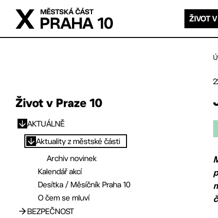
Přejít na hlavní obsah
ŽIVOT V
Ú
2
Život v Praze 10
AKTUÁLNĚ
Přejít na hlavní obsah
Aktuality z městské části
Archiv novinek
M
Kalendář akcí
p
Desítka / Měsíčník Praha 10
m
O čem se mluví
č
BEZPEČNOST