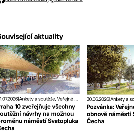
Související aktuality
1.07.2026
|
Ankety a soutěže, Veřejné prostory
30.06.2026
|
Praha 10 zveřejňuje všechny
Pozvánka: Veřejné
soutěžní návrhy na možnou
obnově náměstí 
proměnu náměstí Svatopluka
Čecha
Čecha