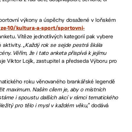
sportovní výkony a úspěchy dosažené v loňském
aze-10/kultura-a-sport/sportovni-
nketu. Vítěze jednotlivých kategorií pak vybere
aktivity. „
Každý rok se sejde pestrá škála
ny. Věřím, že i tato anketa přispívá k jejímu
uje Viktor Lojík, zastupitel a předseda Výboru pro
tematického roku věnovaného brankářské legendě
it maximum. Naším cílem je, aby o místních
ystáme i spoustu dalších akcí v rámci tematického
ůležitý pro tělo i mysl v každém věku,
“ dodává