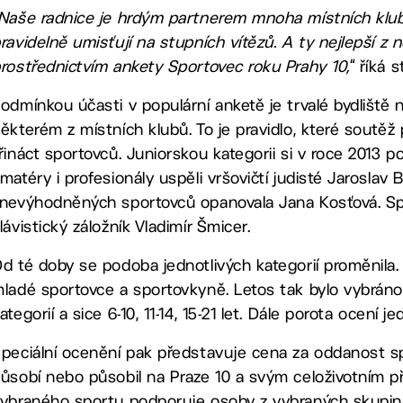
Naše radnice je hrdým partnerem mnoha místních klubů 
ravidelně umisťují na stupních vítězů. A ty nejlepší z 
rostřednictvím ankety Sportovec roku Prahy 10,
“ říká 
odmínkou účasti v populární anketě je trvalé bydliště
ěkterém z místních klubů. To je pravidlo, které soutěž
řináct sportovců. Juniorskou kategorii si v roce 2013
matéry i profesionály uspěli vršovičtí judisté Jaroslav 
nevýhodněných sportovců opanovala Jana Kosťová. Spo
lávistický záložník Vladimír Šmicer.
d té doby se podoba jednotlivých kategorií proměnila
ladé sportovce a sportovkyně. Letos tak bylo vybráno
ategorií a sice 6-10, 11-14, 15-21 let. Dále porota ocen
peciální ocenění pak představuje cena za oddanost spor
ůsobí nebo působil na Praze 10 a svým celoživotním p
ybraného sportu podporuje osoby z vybraných skupin, ze