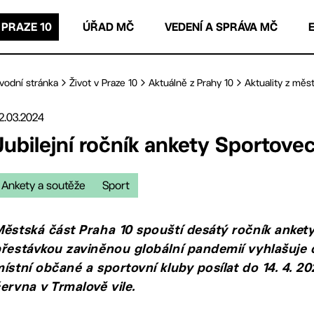
 PRAZE 10
ÚŘAD MČ
VEDENÍ A SPRÁVA MČ
vodní stránka
Život v Praze 10
Aktuálně z Prahy 10
Aktuality z měst
2.03.2024
Jubilejní ročník ankety Sportovec
Ankety a soutěže
Sport
ěstská část Praha 10 spouští desátý ročník ankety
řestávkou zaviněnou globální pandemií vyhlašuje
ístní občané a sportovní kluby posílat do 14. 4. 2
ervna v Trmalově vile.