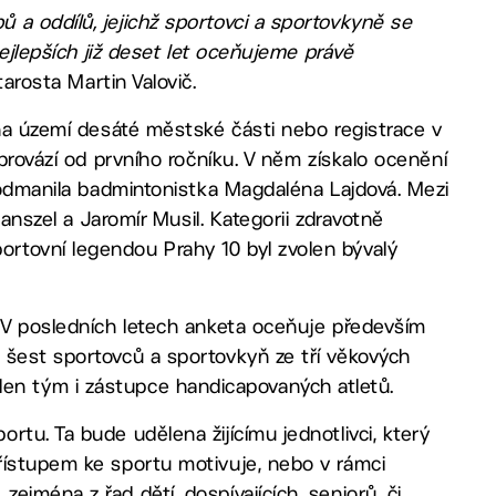
a oddílů, jejichž sportovci a sportovkyně se
nejlepších již deset let oceňujeme právě
starosta Martin Valovič.
 na území desáté městské části nebo registrace v
 provází od prvního ročníku. V něm získalo ocenění
 podmanila badmintonistka Magdaléna Lajdová. Mezi
Banszel a Jaromír Musil. Kategorii zdravotně
rtovní legendou Prahy 10 byl zvolen bývalý
. V posledních letech anketa oceňuje především
 šest sportovců a sportovkyň ze tří věkových
í jeden tým i zástupce handicapovaných atletů.
tu. Ta bude udělena žijícímu jednotlivci, který
řístupem ke sportu motivuje, nebo v rámci
jména z řad dětí, dospívajících, seniorů, či