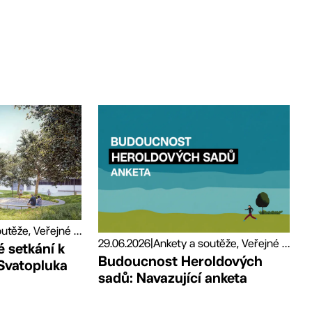
Ankety a soutěže, Veřejné prostory
29.06.2026
|
Ankety a soutěže, Veřejné prostory
 setkání k
Budoucnost Heroldových
Svatopluka
sadů: Navazující anketa