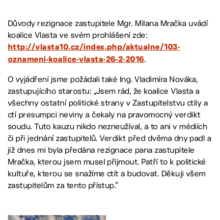
Důvody rezignace zastupitele Mgr. Milana Mračka uvádí
koalice Vlasta ve svém prohlášení zde:
http://vlasta10.cz/index.php/aktualne/103-
.
oznameni-koalice-vlasta-26-2-2016
O vyjádření jsme požádali také Ing. Vladimíra Nováka,
zastupujícího starostu: „Jsem rád, že koalice Vlasta a
všechny ostatní politické strany v Zastupitelstvu ctily a
ctí presumpci neviny a čekaly na pravomocný verdikt
soudu. Tuto kauzu nikdo nezneužíval, a to ani v médiích
či při jednání zastupitelů. Verdikt před dvěma dny padl a
již dnes mi byla předána rezignace pana zastupitele
Mračka, kterou jsem musel přijmout. Patří to k politické
kultuře, kterou se snažíme ctít a budovat. Děkuji všem
zastupitelům za tento přístup.“