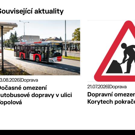
Související aktuality
3.08.2026
|
Doprava
21.07.2026
|
Doprava
Dočasné omezení
Dopravní omezení
utobusové dopravy v ulici
Korytech pokraču
Topolová