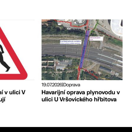
19.07.2026
|
Doprava
 v ulici V
Havarijní oprava plynovodu v
jí
ulici U Vršovického hřbitova