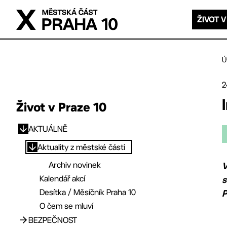
Přejít na hlavní obsah
ŽIVOT V
Ú
2
Život v Praze 10
AKTUÁLNĚ
Přejít na hlavní obsah
Aktuality z městské části
Archiv novinek
V
Kalendář akcí
s
Desítka / Měsíčník Praha 10
P
O čem se mluví
BEZPEČNOST