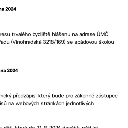
bna 2024
resu trvalého bydliště hlášenu na adrese ÚMČ
řadu (Vinohradská 3218/169) se spádovou školou
ětna 2024
ický předzápis, který bude pro zákonné zástupce
pisů na webových stránkách jednotlivých
ěti, které do 31. 8. 2024 dosáhly pěti let.