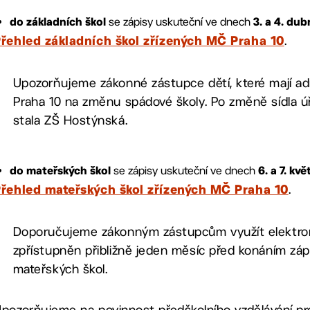
se zápisy uskuteční ve dnech
do základních škol
3. a 4. du
.
řehled základních škol zřízených MČ Praha 10
Upozorňujeme zákonné zástupce dětí, které mají ad
Praha 10 na změnu spádové školy. Po změně sídla ú
stala ZŠ Hostýnská.
se zápisy uskuteční ve dnech
do mateřských škol
6. a 7. kv
.
řehled mateřských škol zřízených MČ Praha 10
Doporučujeme zákonným zástupcům využít elektron
zpřístupněn přibližně jeden měsíc před konáním zá
mateřských škol.
pozorňujeme na povinnost předškolního vzdělávání pro d