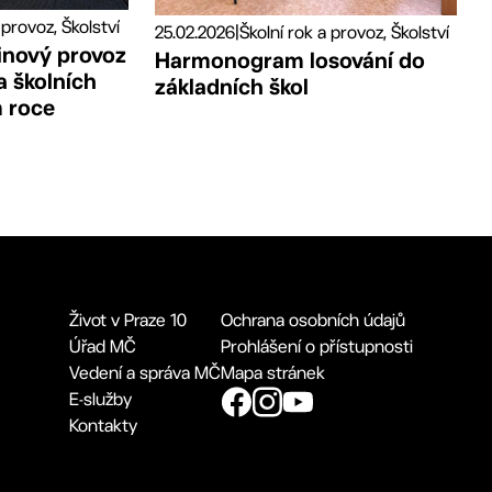
 provoz, Školství
25.02.2026
|
Školní rok a provoz, Školství
inový provoz
Harmonogram losování do
a školních
základních škol
m roce
Život v Praze 10
Ochrana osobních údajů
Úřad MČ
Prohlášení o přístupnosti
Vedení a správa MČ
Mapa stránek
E-služby
Kontakty