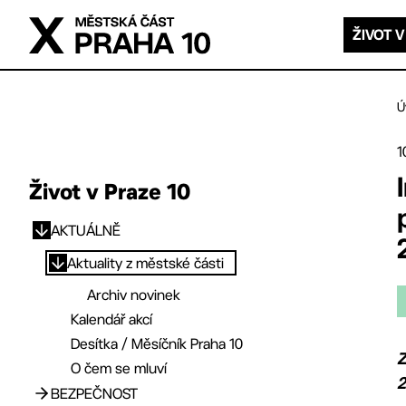
Přejít na hlavní obsah
ŽIVOT V
Ú
1
Život v Praze 10
AKTUÁLNĚ
Přejít na hlavní obsah
Aktuality z městské části
Archiv novinek
Kalendář akcí
Desítka / Měsíčník Praha 10
Z
O čem se mluví
2
BEZPEČNOST