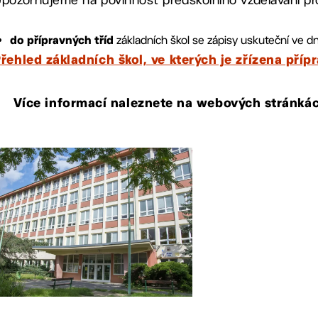
základních škol se zápisy uskuteční ve 
do přípravných tříd
řehled základních škol, ve kterých je zřízena příp
Více informací naleznete na webových stránkác