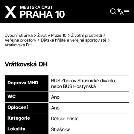
Přejít na hlavní obsah
Úvodní stránka
Život v Praze 10
Životní prostředí
Veřejné prostory
Dětská hřiště a veřejná sportoviště
Vrátkovská DH
Vrátkovská DH
BUS Zborov-Strašnické divadlo,
Doprava MHD
nebo BUS Hostýnská
Ano
WC
Ano
Oplocení
Dětské hřiště
Kategorie
Strašnice
Lokalita