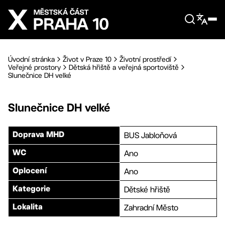
Přejít na hlavní obsah
Úvodní stránka
Život v Praze 10
Životní prostředí
Veřejné prostory
Dětská hřiště a veřejná sportoviště
Slunečnice DH velké
Slunečnice DH velké
BUS Jabloňová
Doprava MHD
Ano
WC
Ano
Oplocení
Dětské hřiště
Kategorie
Zahradní Město
Lokalita