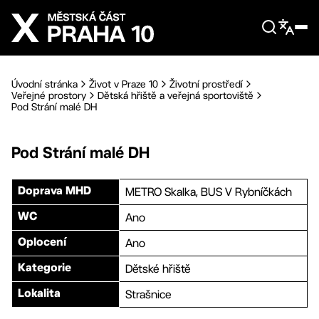
Přejít na hlavní obsah
Úvodní stránka
Život v Praze 10
Životní prostředí
Veřejné prostory
Dětská hřiště a veřejná sportoviště
Pod Strání malé DH
Pod Strání malé DH
METRO Skalka, BUS V Rybníčkách
Doprava MHD
Ano
WC
Ano
Oplocení
Dětské hřiště
Kategorie
Strašnice
Lokalita