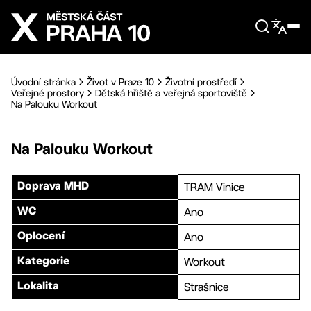
Přejít na hlavní obsah
Úvodní stránka
Život v Praze 10
Životní prostředí
Veřejné prostory
Dětská hřiště a veřejná sportoviště
Na Palouku Workout
Na Palouku Workout
TRAM Vinice
Doprava MHD
Ano
WC
Ano
Oplocení
Workout
Kategorie
Strašnice
Lokalita