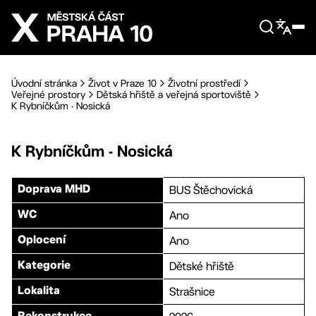
Přejít na hlavní obsah
Úvodní stránka
Život v Praze 10
Životní prostředí
Veřejné prostory
Dětská hřiště a veřejná sportoviště
K Rybníčkům - Nosická
K Rybníčkům - Nosická
BUS Štěchovická
Doprava MHD
Ano
WC
Ano
Oplocení
Dětské hřiště
Kategorie
Strašnice
Lokalita