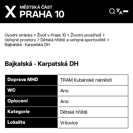
Přejít na hlavní obsah
Úvodní stránka
Život v Praze 10
Životní prostředí
Veřejné prostory
Dětská hřiště a veřejná sportoviště
Bajkalská - Karpatská DH
Bajkalská - Karpatská DH
TRAM Kubánské náměstí
Doprava MHD
Ano
WC
Ano
Oplocení
Dětské hřiště
Kategorie
Vršovice
Lokalita