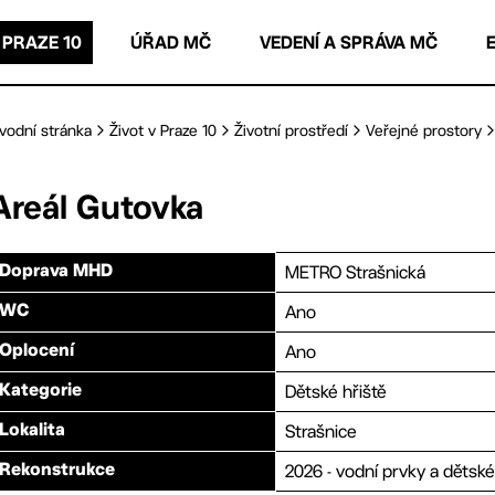
 PRAZE 10
ÚŘAD MČ
VEDENÍ A SPRÁVA MČ
vodní stránka
Život v Praze 10
Životní prostředí
Veřejné prostory
Areál Gutovka
METRO Strašnická
Doprava MHD
Ano
WC
Ano
Oplocení
Dětské hřiště
Kategorie
Strašnice
Lokalita
2026 - vodní prvky a dětské
Rekonstrukce