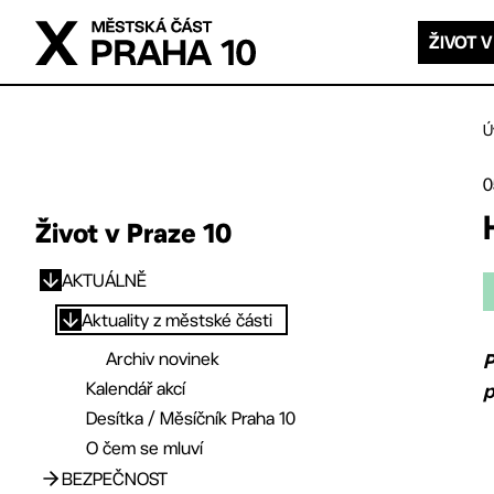
Přejít na hlavní obsah
ŽIVOT V
Ú
0
Život v Praze 10
AKTUÁLNĚ
Přejít na hlavní obsah
Aktuality z městské části
Archiv novinek
P
Kalendář akcí
p
Desítka / Měsíčník Praha 10
O čem se mluví
BEZPEČNOST