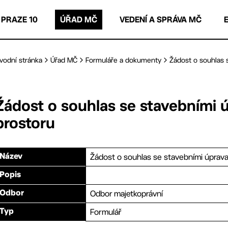
 PRAZE 10
ÚŘAD MČ
VEDENÍ A SPRÁVA MČ
vodní stránka
Úřad MČ
Formuláře a dokumenty
Žádost o souhlas 
Žádost o souhlas se stavebními
prostoru
Žádost o souhlas se stavebními úprav
Název
Popis
Odbor majetkoprávní
Odbor
Formulář
Typ