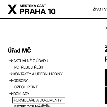
Přejít na hlavní obsah
ŽIVOT V
Ú
Úřad MČ
AKTUÁLNĚ Z ÚŘADU
Přejít na hlavní obsah
POTŘEBUJI ŘEŠIT
Aktuality z úřadu
KONTAKTY A ÚŘEDNÍ HODINY
Úřední deska
ODBORY
Volná pracovní místa
Hodiny pro veřejnost
CZECH POINT
Aktuality z městské části
Adresář zaměstnanců úřadu
Odbor bytů a nebytových prostor
DOKLADY
E-podatelna
Odbor dopravy
Oddělení právních činností a veřejných
FORMULÁŘE A DOKUMENTY
Tiskový servis
zakázek
Občanské průkazy
Odbor ekonomický
Oddělení státní správy
REZERVACE NÁVŠTĚV