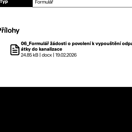
Formulář
Typ
Přílohy
06_Formulář žádosti o povolení k vypouštění od
átky do kanalizace
24.85 kB
|
docx
|
19.02.2026