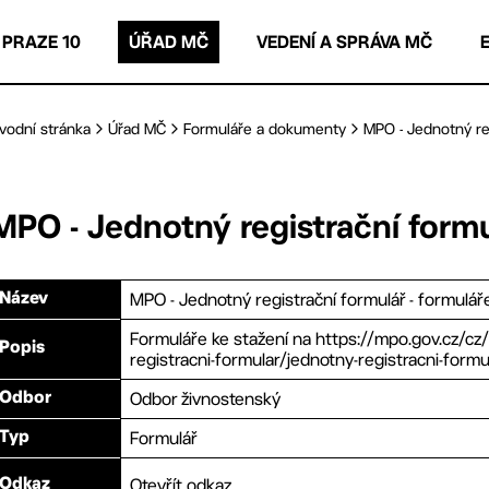
 PRAZE 10
ÚŘAD MČ
VEDENÍ A SPRÁVA MČ
vodní stránka
Úřad MČ
Formuláře a dokumenty
MPO - Jednotný reg
MPO - Jednotný registrační formul
MPO - Jednotný registrační formulář - formulář
Název
Formuláře ke stažení na https://mpo.gov.cz/cz
Popis
registracni-formular/jednotny-registracni-formu
Odbor živnostenský
Odbor
Formulář
Typ
Otevřít odkaz
Odkaz