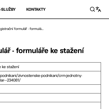
E-SLUŽBY
KONTAKTY
istrační formulář - formulá...
ář - formuláře ke stažení
e ke stažení
/podnikani/zivnostenske-podnikani/crm-jednotny-
lar---234081/