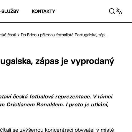
E-SLUŽBY
KONTAKTY
ské části
Do Edenu přijedou fotbalisté Portugalska, záp...
tugalska, zápas je vyprodaný
taví česká fotbalová reprezentace. V rámci
m Cristianem Ronaldem. I proto je utkání,
tali se zvýšenou koncentrací obyvatel v místě