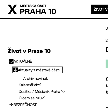
Přejít na hlavní obsah
ŽIVOT V
Ú
2
Život v Praze 10
AKTUÁLNĚ
Přejít na hlavní obsah
Aktuality z městské části
Archiv novinek
D
Kalendář akcí
L
Desítka / Měsíčník Praha 10
k
O čem se mluví
BEZPEČNOST
U