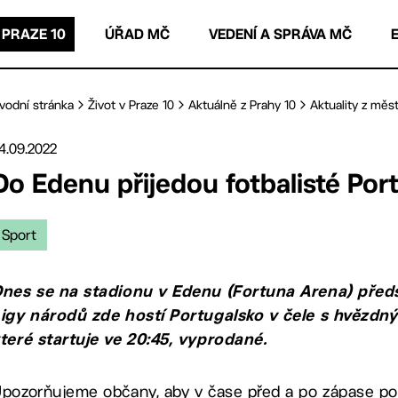
 PRAZE 10
ÚŘAD MČ
VEDENÍ A SPRÁVA MČ
vodní stránka
Život v Praze 10
Aktuálně z Prahy 10
Aktuality z měst
4.09.2022
Do Edenu přijedou fotbalisté Por
Sport
nes se na stadionu v Edenu (Fortuna Arena) předs
igy národů zde hostí Portugalsko v čele s hvězdný
teré startuje ve 20:45, vyprodané.
pozorňujeme občany, aby v čase před a po zápase počí