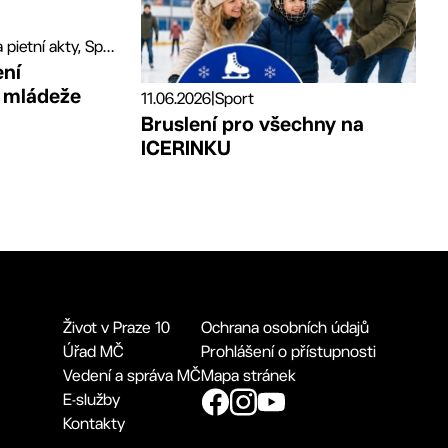
Slavnostní a pietní akty, Sport
ení
a mládeže
11.06.2026
|
Sport
Bruslení pro všechny na
ICERINKU
Život v Praze 10
Ochrana osobních údajů
Úřad MČ
Prohlášení o přístupnosti
Vedení a správa MČ
Mapa stránek
E-služby
Kontakty