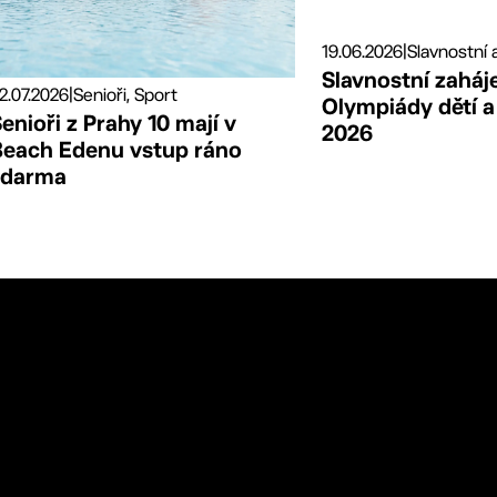
19.06.2026
|
Slavnostní zaháj
2.07.2026
|
Senioři, Sport
Olympiády dětí 
enioři z Prahy 10 mají v
2026
Beach Edenu vstup ráno
zdarma