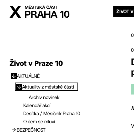
Přejít na hlavní obsah
ŽIVOT V
Ú
0
Život v Praze 10
AKTUÁLNĚ
Přejít na hlavní obsah
Aktuality z městské části
Archiv novinek
Kalendář akcí
M
Desítka / Měsíčník Praha 10
O čem se mluví
V
BEZPEČNOST