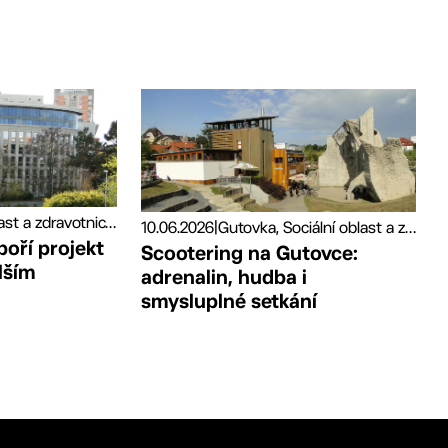
Sociální oblast a zdravotnictví, Tiskové zprávy
10.06.2026
|
Gutovka, Sociální oblast a zdravotnictví, Sport
poří projekt
Scootering na Gutovce:
lším
adrenalin, hudba i
smysluplné setkání