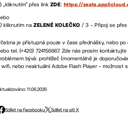
) „kliknutím“ přes link
:
ZDE
https://seats.appliclou
nebo
) kliknutím na
/ 3 – Připoj se pře
ZELENÉ KOLEČKO
čebna je přístupná pouze v čase přednášky, nebo po
ebo tel. (+420) 724156667. Zde nás prosím kontaktujte 
roblémem bývá: prohlížeč (momentálně je doporučován
 wifi, nebo neaktuální Adobe Flash Player – možnost s
ktualizováno: 11.06.2026
Sdílet na Facebooku
Sdílet na síti X