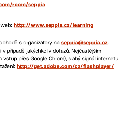
d.com/room/seppia
s web:
http://www.seppia.cz/learning
 dohodě s organizátory na
,
seppia@seppia.cz
i v případě jakýchkoliv dotazů. Nejčastějším
 vstup přes Google Chrom), slabý signál internetu
tažení:
http://get.adobe.com/cz/flashplayer/