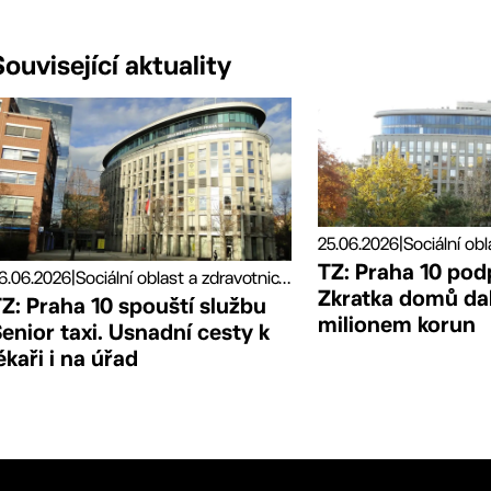
Související aktuality
25.06.2026
|
TZ: Praha 10 pod
6.06.2026
|
Sociální oblast a zdravotnictví, Tiskové zprávy
Zkratka domů da
Z: Praha 10 spouští službu
milionem korun
enior taxi. Usnadní cesty k
ékaři i na úřad