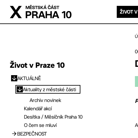
Přejít na hlavní obsah
ŽIVOT V
Ú
0
Život v Praze 10
AKTUÁLNĚ
Přejít na hlavní obsah
Aktuality z městské části
Archiv novinek
P
Kalendář akcí
Desítka / Měsíčník Praha 10
O čem se mluví
A
BEZPEČNOST