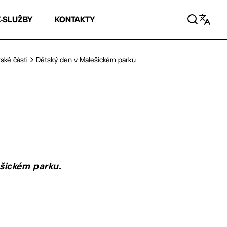
E-SLUŽBY
KONTAKTY
ské části
Dětský den v Malešickém parku
šickém parku.