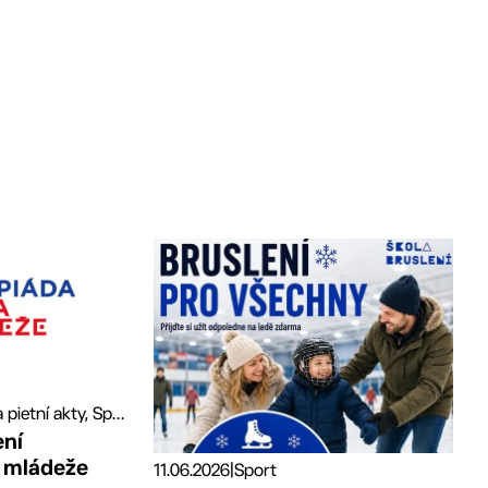
Slavnostní a pietní akty, Sport
ení
a mládeže
11.06.2026
|
Sport