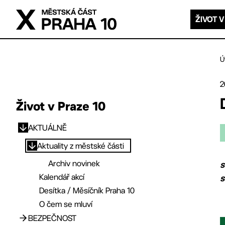
Přejít na hlavní obsah
ŽIVOT V
Ú
2
Život v Praze 10
AKTUÁLNĚ
Přejít na hlavní obsah
Aktuality z městské části
Archiv novinek
s
Kalendář akcí
s
Desítka / Měsíčník Praha 10
O čem se mluví
BEZPEČNOST