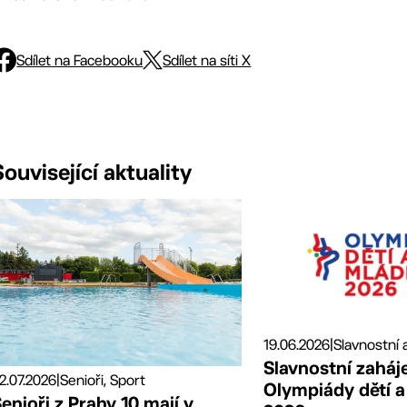
Sdílet na Facebooku
Sdílet na síti X
Související aktuality
19.06.2026
|
Slavnostní zaháj
2.07.2026
|
Senioři, Sport
Olympiády dětí 
enioři z Prahy 10 mají v